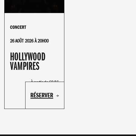
CONCERT
26 AOÛT 2026 À 20H00
HOLLYWOOD
VAMPIRES
À partir de 68.5€
PARIS BASKETBALL
NOS OFFRES
RÉSERVER