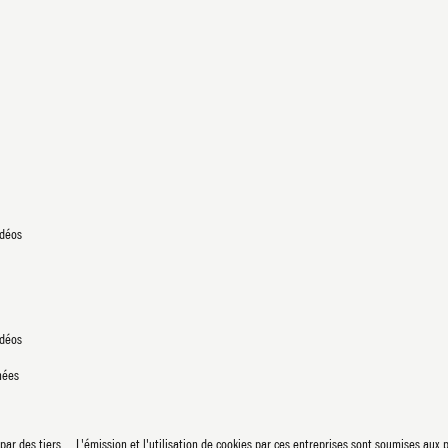
C
C
idéos
idéos
nnées
ar des tiers. L'émission et l'utilisation de cookies par ces entreprises sont soumises aux p