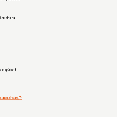
i ou bien en
mes empêchent
OS
NOS
boutcookies.org/fr