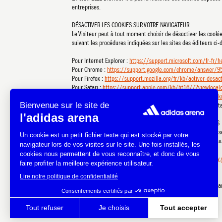
entreprises.
DÉSACTIVER LES COOKIES SUR VOTRE NAVIGATEUR
Le Visiteur peut à tout moment choisir de désactiver les cooki
suivant les procédures indiquées sur les sites des éditeurs ci-
Pour Internet Explorer :
https://support.microsoft.com/fr-fr/
Pour Chrome :
https://support.google.com/chrome/answer/95
Pour Firefox :
https://support.mozilla.org/fr/kb/activer-desac
Pour Safari :
https://support.apple.com/kb/ht1677?viewlocal
Pour Opera :
https://help.opera.com/Windows/10.20/fr/cooki
La désactivation des cookies risque d’empêcher d’utiliser certa
DÉSACTIVER LES COOKIES VIA DES PLATEFORMES SPÉCIALISÉES
Plusieurs plateformes offrent également la possibilité de ref
l’installation de cookies permettant d’adapter les publicités au
Vous pouvez par exemple vous rendre sur le site
https://www.
PLUS D’INFORMATIONS SUR LES COOKIES
Vous trouverez plus d’informations sur les cookies en consultan