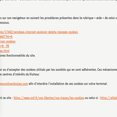
es sur son navigateur en suivant les procédures présentes dans la rubrique « aide » de celui-c
dessous.
help/17442/windows-internet-explorer-delete-manage-cookies
647?hl=fr
tiver-cookies
e=fr_FR
es.html
ines fonctionnalités du site.
user ou d’accepter des cookies utilisés par les sociétés qui en sont adhérentes. Ces mécanis
x centres d’intérêts du Visiteur.
youronlinechoices.com
afin d’interdire l’installation de ces cookies sur votre terminal.
N
t ce site :
https://www.cnil.fr/vos-libertes/vos-traces/les-cookies
ou celui-ci :
https://alla