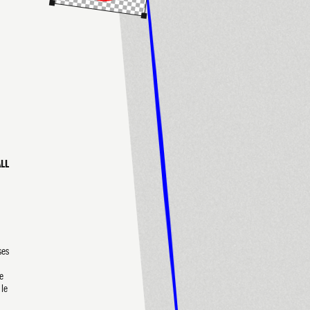
ALL
ses
te
 le