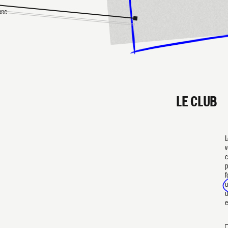
une
LE CLUB
L
v
c
p
f
u
u
e