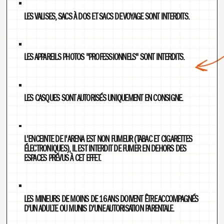
LES VALISES, SACS À DOS ET SACS DE VOYAGE SONT INTERDITS.
LES APPAREILS PHOTOS "PROFESSIONNELS" SONT INTERDITS.
PROGRAMMATION
LES CASQUES SONT AUTORISÉS UNIQUEMENT EN CONSIGNE.
L'ENCEINTE DE I'ARENA EST NON FUMEUR (TABAC ET CIGARETTES
ÉLECTRONIQUES), IL EST INTERDIT DE FUMER EN DEHORS DES
ESPACES PRÉVUS À CET EFFET.
LES MINEURS DE MOINS DE 16 ANS DOIVENT ÊTRE ACCOMPAGNÉS
D'UN ADULTE OU MUNIS D'UNE AUTORISATION PARENTALE.​